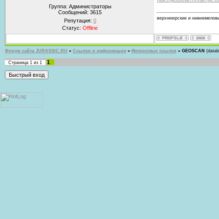
Группа: Администраторы
Сообщений:
3615
верхнеюрские и нижнемеловы
Репутация:
0
Статус:
Offline
Форум сайта JURASSIC.RU
»
Ссылки и информация
»
Интересные ссылки
»
GEOSCAN
(datab
1
Страница
1
из
1