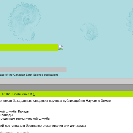
ase of the Canadian Earth Science publications)
4, 13:02 | Сообщение #
1
ческая база данных канадских научных публикаций по Наукам о Земле
ской службы Канады
ы Канады
отрудникам геологической службы
ий доступна для бесплатного скачивания или для заказа
a/starweb....n_e.web