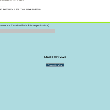
е аммониты и всё что с ними связано
ase of the Canadian Earth Science publications)
jurassic.ru © 2026