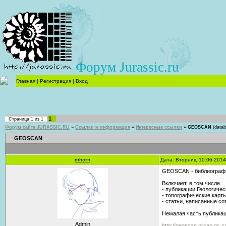
Форум Jurassic.ru
Главная
|
Регистрация
|
Вход
1
Страница
1
из
1
Форум сайта JURASSIC.RU
»
Ссылки и информация
»
Интересные ссылки
»
GEOSCAN
(datab
GEOSCAN
mhorn
Дата: Вторник, 10.06.201
GEOSCAN - библиографи
Включает, в том числе
- публикации Геологиче
- топографические карт
- статьи, написанные с
Немалая часть публикац
Admin
http://geoscan.nrcan.gc.c