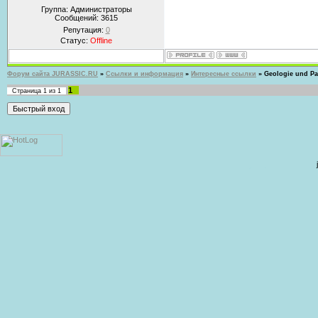
Группа: Администраторы
Сообщений:
3615
Репутация:
0
Статус:
Offline
Форум сайта JURASSIC.RU
»
Ссылки и информация
»
Интересные ссылки
»
Geologie und Pa
1
Страница
1
из
1