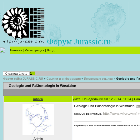
Форум Jurassic.ru
Главная
|
Регистрация
|
Вход
1
Страница
1
из
1
Форум сайта JURASSIC.RU
»
Ссылки и информация
»
Интересные ссылки
»
Geologie und Pa
Geologie und Paläontologie in Westfalen
mhorn
Дата: Понедельник, 08.12.2014, 11:24 | С
Geologie und Paläontologie in Westfalen:
ht
список выпусков:
http://www.lwl.org/wmfn-
верхнеюрские и нижнемеловые аммониты и всё ч
Admin