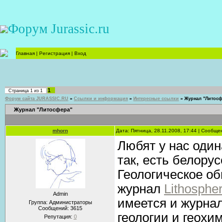
Форум Jurassic.ru
Главная
|
Регистрация
|
Вход
1
Страница
1
из
1
Форум сайта JURASSIC.RU
»
Ссылки и информация
»
Интересные ссылки
»
Журнал "Литосф
Журнал "Литосфера"
mhorn
Дата: Пятница, 28.11.2008, 17:44 | Сообщ
Любят у нас оди
так, есть белорус
Геологическое о
журнал
Lithosphe
Admin
имеется и журна
Группа: Администраторы
Сообщений:
3615
геологии и геох
Репутация:
0