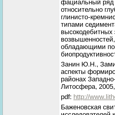
фациальный ряд 
относительно гл
глинисто-кремни
типами седимент
высокодебитных 
возвышенностей,
обладающими по
биопродуктивнос
Занин Ю.Н., Зами
аспекты формиро
районах Западно-
Литосфера, 2005, 
pdf:
http://www.li
Баженовская сви
исследователей к