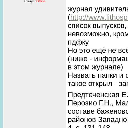
Статус:
Offline
журнал удивител
(
http://www.lithosp
список выпусков,
невозможно, кром
пдфку
Но это ещё не вс
(ниже - информац
в этом журнале)
Назвать папки и 
такое открыл - за
Предтеченская Е.А
Перозио Г.Н., Ма
составе баженов
районов Западно
4, с. 131-148.