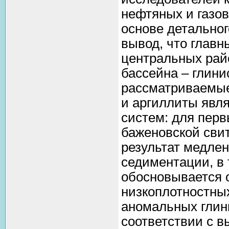
нефтяных и газо
основе детальног
вывод, что главн
центральных рай
бассейна – глин
рассматриваемые
и аргиллиты явл
систем: для пер
баженовской сви
результат медлен
седиментации, в 
обосновывается 
низкоплотностных
аномальных глин
соответствии с 