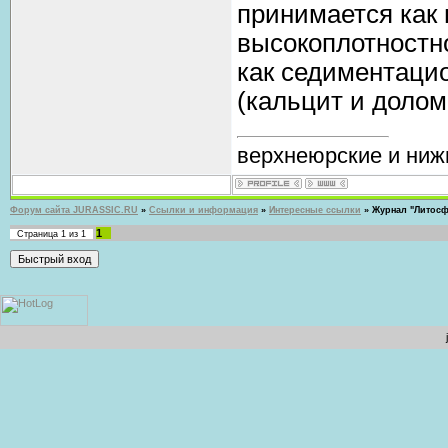
принимается как 
высокоплотностн
как седиментацио
(кальцит и долом
верхнеюрские и ниж
Форум сайта JURASSIC.RU
»
Ссылки и информация
»
Интересные ссылки
»
Журнал "Литосф
1
Страница
1
из
1