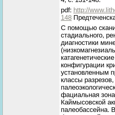
pdf:
http://www.li
148
Предтеченска
С помощью скани
стадиального, ре
диагностики мин
(низкомагнезиаль
катагенетические
конфигурации кр
установленным п
классы разрезов,
палеоэкологичес
фациальная зона
Каймысовской ак
палеобассейна. В