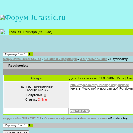
Форум Jurassic.ru
Главная
|
Регистрация
|
Вход
1
Страница
1
из
1
Форум сайта JURASSIC.RU
»
Ссылки и информация
»
Интересные ссылки
»
Royalsociety
Royalsociety
Alexgor
Дата: Воскресенье, 01.03.2009, 15:59 | С
http://royalsocietypublishing.org/journals/
Группа: Проверенные
Качать Мозиллой и программой Pdf down
Сообщений:
36
Репутация:
0
Статус:
Offline
Форум сайта JURASSIC.RU
»
Ссылки и информация
»
Интересные ссылки
»
Royalsociety
1
Страница
1
из
1