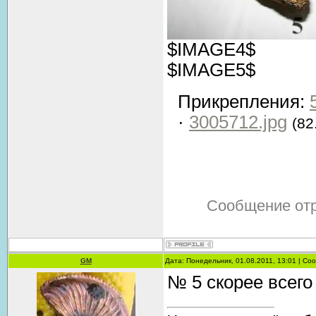
$IMAGE4$
$IMAGE5$
Прикрепления:
·
3005712.jpg
(82
Сообщение от
GM
Дата: Понедельник, 01.08.2011, 13:01 | С
№ 5 скорее всего