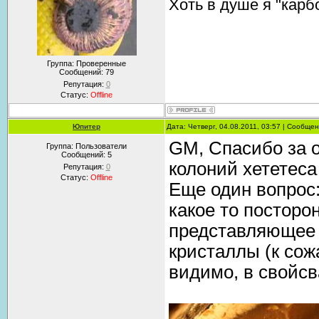
Хоть в душе я "карб
Группа: Проверенные
Сообщений:
79
Репутация:
0
Статус:
Offline
Юпитер
Дата: Четверг, 04.08.2011, 03:57 | Сообще
GM, Спасибо за о
Группа: Пользователи
Сообщений:
5
колоний хететеса 
Репутация:
0
Статус:
Offline
Еще один вопрос:
какое то посторо
представляющее 
кристаллы (к сож
видимо, в свойсв