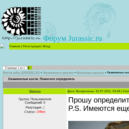
Форум Jurassic.ru
Главная
|
Регистрация
|
Вход
1
Страница
1
из
1
Форум сайта JURASSIC.RU
»
Экспедиции и находки
»
Интересные находки
»
Окаменелые кос
Окаменелые кости. Помогите определить
Юпитер
Дата: Воскресенье, 31.07.2011, 03:49 | С
Прошу определить
Группа: Пользователи
Сообщений:
5
P.S. Имеются ещ
Репутация:
0
Статус:
Offline