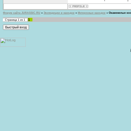
Форум сайта JURASSIC.RU
»
Экспедиции и находки
»
Интересные находки
»
Окаменелые кос
1
Страница
1
из
1