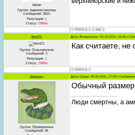
верхнеюрские и ниж
Admin
Группа: Администраторы
Сообщений:
3615
Репутация:
0
Статус:
Offline
Nord71
Дата: Воскресенье, 02.10.2011, 16:36 | С
Как считаете, не
Группа: Пользователи
Сообщений:
3
Репутация:
0
Статус:
Offline
dgulyaev
Дата: Среда, 05.10.2011, 17:29 | Сообщен
Обычный размер
Люди смертны, а ам
Группа: Проверенные
Сообщений:
36