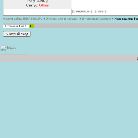
Репутация:
0
Статус:
Offline
Форум сайта JURASSIC.RU
»
Экспедиции и находки
»
Интересные находки
»
Находка под Ту
1
Страница
1
из
1