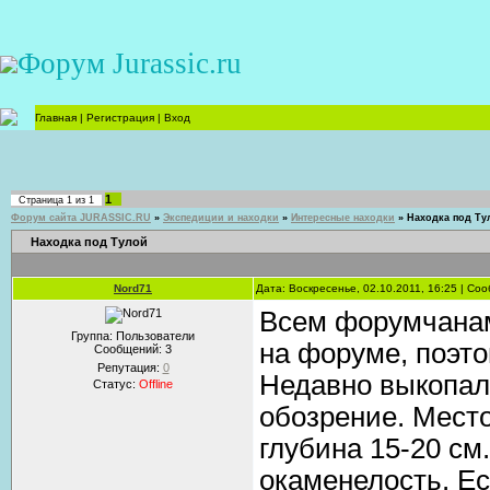
Форум Jurassic.ru
Главная
|
Регистрация
|
Вход
1
Страница
1
из
1
Форум сайта JURASSIC.RU
»
Экспедиции и находки
»
Интересные находки
»
Находка под Ту
Находка под Тулой
Nord71
Дата: Воскресенье, 02.10.2011, 16:25 | С
Всем форумчанам
Группа: Пользователи
на форуме, поэто
Сообщений:
3
Репутация:
0
Недавно выкопал 
Статус:
Offline
обозрение. Место
глубина 15-20 см.
окаменелость. Ес