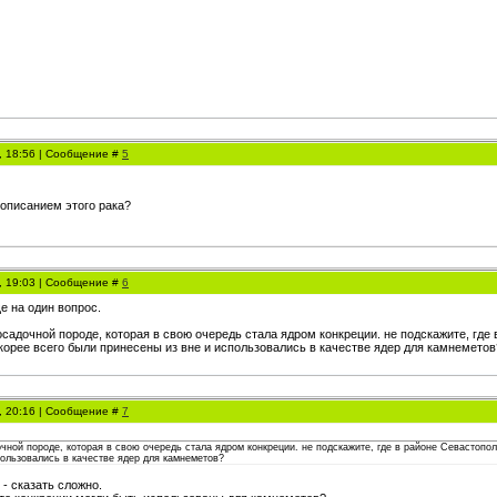
1, 18:56 | Сообщение #
5
 описанием этого рака?
1, 19:03 | Сообщение #
6
е на один вопрос.
садочной породе, которая в свою очередь стала ядром конкреции. не подскажите, где 
скорее всего были принесены из вне и использовались в качестве ядер для камнеметов
1, 20:16 | Сообщение #
7
чной породе, которая в свою очередь стала ядром конкреции. не подскажите, где в районе Севастополе
пользовались в качестве ядер для камнеметов?
 - сказать сложно.