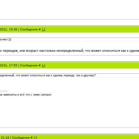
.2011, 15:36 | Сообщение #
13
-мел )))
х периодов, или возраст настолько неопределенный, что может относиться как к одном
.2011, 17:55 | Сообщение #
14
еделенный, что может относиться как к одному периоду, так и другому?
е аммониты и всё что с ними связано
, 21:16 | Сообщение #
15