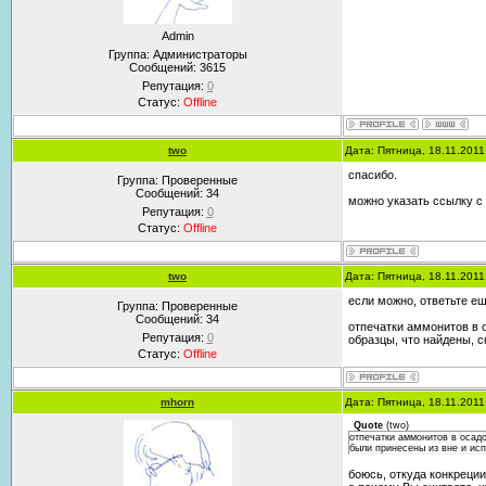
Admin
Группа: Администраторы
Сообщений:
3615
Репутация:
0
Статус:
Offline
two
Дата: Пятница, 18.11.201
спасибо.
Группа: Проверенные
Сообщений:
34
можно указать ссылку с
Репутация:
0
Статус:
Offline
two
Дата: Пятница, 18.11.201
если можно, ответьте ещ
Группа: Проверенные
Сообщений:
34
отпечатки аммонитов в о
Репутация:
0
образцы, что найдены, 
Статус:
Offline
mhorn
Дата: Пятница, 18.11.201
Quote
(
two
)
отпечатки аммонитов в осадо
были принесены из вне и ис
боюсь, откуда конкреции