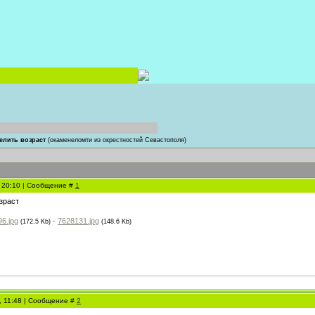
елить возраст
(окаменеломти из окрестностей Севастополя)
, 20:10 | Сообщение #
1
зраст
6.jpg
·
7628131.jpg
(172.5 Kb)
(148.6 Kb)
, 11:48 | Сообщение #
2