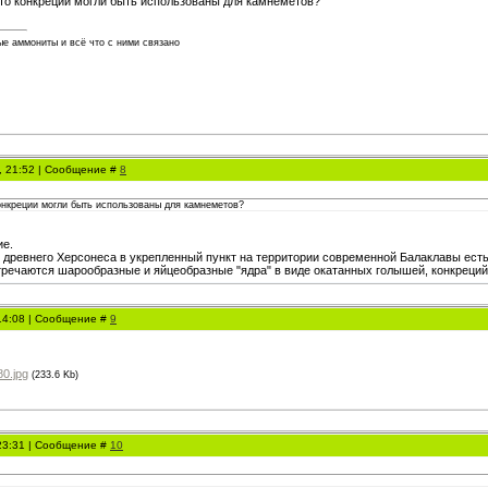
что конкреции могли быть использованы для камнеметов?
е аммониты и всё что с ними связано
1, 21:52 | Сообщение #
8
онкреции могли быть использованы для камнеметов?
ие.
з древнего Херсонеса в укрепленный пункт на территории современной Балаклавы есть
речаются шарообразные и яйцеобразные "ядра" в виде окатанных голышей, конкреций
 14:08 | Сообщение #
9
0.jpg
(233.6 Kb)
 23:31 | Сообщение #
10