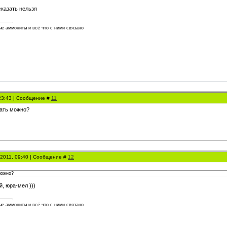
сказать нельзя
е аммониты и всё что с ними связано
 23:43 | Сообщение #
11
зать можно?
.2011, 09:40 | Сообщение #
12
можно?
, юра-мел )))
е аммониты и всё что с ними связано