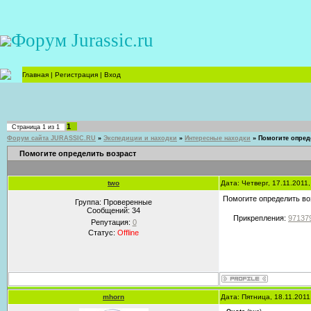
Форум Jurassic.ru
Главная
|
Регистрация
|
Вход
1
Страница
1
из
1
Форум сайта JURASSIC.RU
»
Экспедиции и находки
»
Интересные находки
»
Помогите опред
Помогите определить возраст
two
Дата: Четверг, 17.11.2011
Помогите определить во
Группа: Проверенные
Сообщений:
34
Прикрепления:
971379
Репутация:
0
Статус:
Offline
mhorn
Дата: Пятница, 18.11.2011