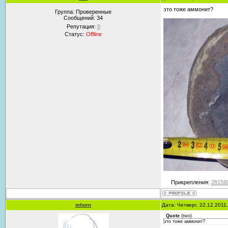
это тоже аммонит?
Группа: Проверенные
Сообщений:
34
Репутация:
0
Статус:
Offline
Прикрепления:
281560
mhorn
Дата: Четверг, 22.12.2011
Quote
(
two
)
это тоже аммонит?