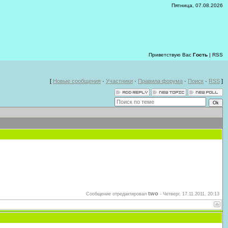
Пятница, 07.08.2026
Приветствую Вас
Гость
|
RSS
[
Новые сообщения
·
Участники
·
Правила форума
·
Поиск
·
RSS
]
two
Сообщение отредактировал
-
Четверг, 17.11.2011, 20:13