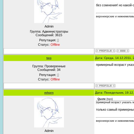
без сомнения! но какой-
верхнеюрские и нижнемеловы
Admin
Группа: Администраторы
Сообщений:
3615
Репутация:
0
Статус:
Offline
two
Дата: Среда, 14.12.2011,
примерный возраст ука
Группа: Проверенные
Сообщений:
34
Репутация:
0
Статус:
Offline
mhorn
Дата: Понедельник, 19.12
Quote
(
two
)
примерный возраст указать 
только самый примерный
верхнеюрские и нижнемеловы
Admin