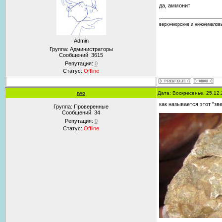
да, аммонит
верхнеюрские и нижнемеловы
Admin
Группа: Администраторы
Сообщений:
3615
Репутация:
0
Статус:
Offline
two
Дата: Воскресенье, 25.12
как называется этот "зв
Группа: Проверенные
Сообщений:
34
Репутация:
0
Статус:
Offline