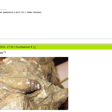
е аммониты и всё что с ними связано
.2011, 17:32 | Сообщение #
17
ерь"?