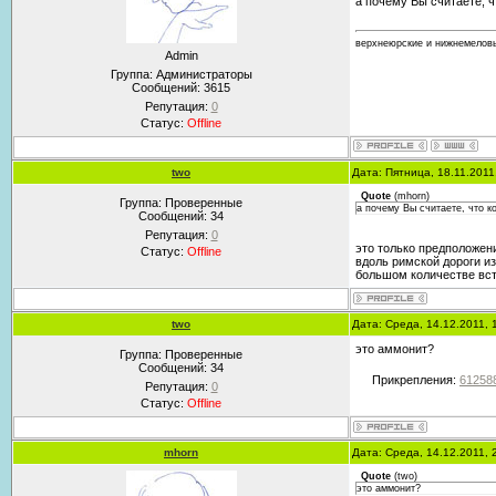
а почему Вы считаете, 
верхнеюрские и нижнемеловы
Admin
Группа: Администраторы
Сообщений:
3615
Репутация:
0
Статус:
Offline
two
Дата: Пятница, 18.11.201
Quote
(
mhorn
)
Группа: Проверенные
а почему Вы считаете, что к
Сообщений:
34
Репутация:
0
это только предположен
Статус:
Offline
вдоль римской дороги и
большом количестве вст
two
Дата: Среда, 14.12.2011,
это аммонит?
Группа: Проверенные
Сообщений:
34
Прикрепления:
612588
Репутация:
0
Статус:
Offline
mhorn
Дата: Среда, 14.12.2011,
Quote
(
two
)
это аммонит?