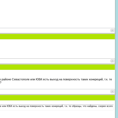
в районе Севастополе или ЮБК есть выход на поверхность таких конкреций, т.к. те
?
 или ЮБК есть выход на поверхность таких конкреций, т.к. те образцы, что найдены, скорее всего