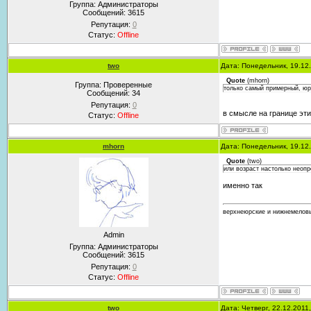
Группа: Администраторы
Сообщений:
3615
Репутация:
0
Статус:
Offline
two
Дата: Понедельник, 19.12
Quote
(
mhorn
)
Группа: Проверенные
только самый примерный, юра
Сообщений:
34
Репутация:
0
в смысле на границе эти
Статус:
Offline
mhorn
Дата: Понедельник, 19.12
Quote
(
two
)
или возраст настолько неопр
именно так
верхнеюрские и нижнемеловы
Admin
Группа: Администраторы
Сообщений:
3615
Репутация:
0
Статус:
Offline
two
Дата: Четверг, 22.12.2011