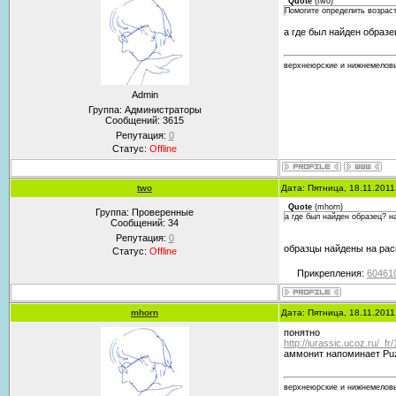
Quote
(
two
)
Помогите определить возрас
а где был найден образе
верхнеюрские и нижнемеловы
Admin
Группа: Администраторы
Сообщений:
3615
Репутация:
0
Статус:
Offline
two
Дата: Пятница, 18.11.201
Quote
(
mhorn
)
Группа: Проверенные
а где был найден образец? н
Сообщений:
34
Репутация:
0
образцы найдены на рас
Статус:
Offline
Прикрепления:
604610
mhorn
Дата: Пятница, 18.11.201
понятно
http://jurassic.ucoz.ru/_fr
аммонит напоминает Puz
верхнеюрские и нижнемеловы