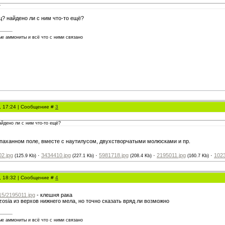
т
ц? найдено ли с ним что-то ещё?
е аммониты и всё что с ними связано
1, 17:24 | Сообщение #
3
айдено ли с ним что-то ещё?
паханном поле, вместе с наутилусом, двухстворчатыми молюсками и пр.
2.jpg
·
3434410.jpg
·
5981718.jpg
·
2195011.jpg
·
1023
(125.9 Kb)
(227.1 Kb)
(208.4 Kb)
(160.7 Kb)
1, 18:32 | Сообщение #
4
/15/2195011.jpg
- клешня рака
osia из верхов нижнего мела, но точно сказать вряд ли возможно
е аммониты и всё что с ними связано