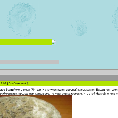
 19:03 | Сообщение #
1
ыве Балтийского моря (Литва). Наткнулся на интересный кусок камня. Видать он тоже
рубковидных прозрачных канальцев, по ходу они кварцевые. Что это? На мой, очень н