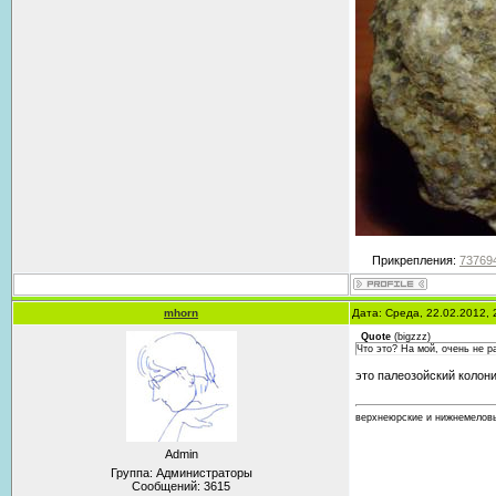
Прикрепления:
737694
mhorn
Дата: Среда, 22.02.2012,
Quote
(
bigzzz
)
Что это? На мой, очень не р
это палеозойский колон
верхнеюрские и нижнемеловы
Admin
Группа: Администраторы
Сообщений:
3615