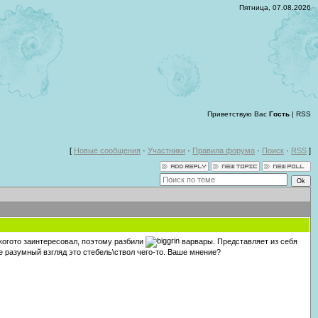
Пятница, 07.08.2026
Приветствую Вас
Гость
|
RSS
[
Новые сообщения
·
Участники
·
Правила форума
·
Поиск
·
RSS
]
 когото заинтересовал, поэтому разбили
варвары. Представляет из себя
е разумный взгляд это стебель\ствол чего-то. Ваше мнение?