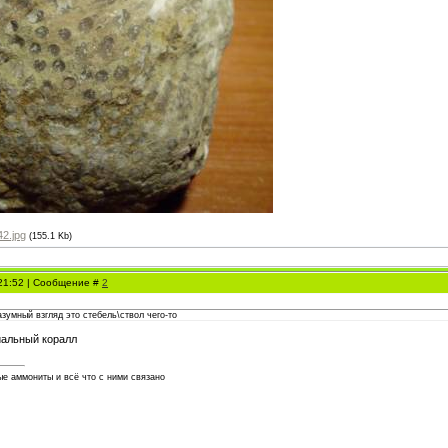
2.jpg
(155.1 Kb)
 21:52 | Сообщение #
2
азумный взгляд это стебель\ствол чего-то
иальный коралл
е аммониты и всё что с ними связано