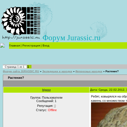
Форум Jurassic.ru
Главная
|
Регистрация
|
Вход
1
Страница
1
из
1
Форум сайта JURASSIC.RU
»
Экспедиции и находки
»
Интересные находки
»
Растение?
Растение?
bigzzz
Дата: Среда, 22.02.2012,
Ребят, ковырялся на обр
Группа: Пользователи
камень со множеством т
Сообщений:
1
Репутация:
0
Статус:
Offline