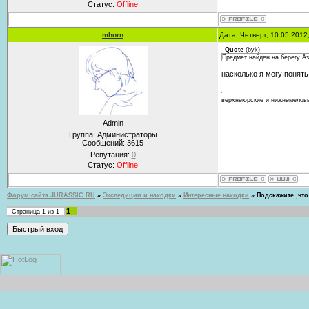
Статус:
Offline
mhorn
Дата: Четверг, 10.05.2012
Quote
(
byk
)
Предмет найден на берегу Аз
насколько я могу понять
верхнеюрские и нижнемеловы
Admin
Группа: Администраторы
Сообщений:
3615
Репутация:
0
Статус:
Offline
Форум сайта JURASSIC.RU
»
Экспедиции и находки
»
Интересные находки
»
Подскажите ,что
1
Страница
1
из
1