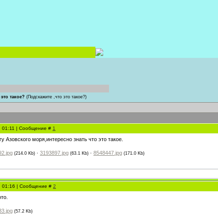
 это такое?
(Подскажите ,что это такое?)
, 01:11 | Сообщение #
1
у Азовского моря,интересно знать что это такое.
2.jpg
·
3193897.jpg
·
8548447.jpg
(214.0 Kb)
(63.1 Kb)
(171.0 Kb)
, 01:16 | Сообщение #
2
то.
3.jpg
(57.2 Kb)