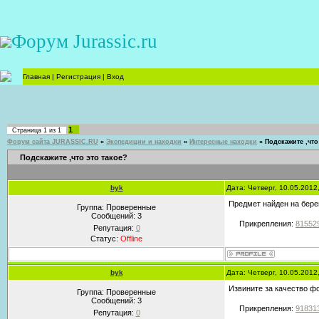
Форум Jurassic.ru
Главная
|
Регистрация
|
Вход
1
Страница
1
из
1
Форум сайта JURASSIC.RU
»
Экспедиции и находки
»
Интересные находки
»
Подскажите ,что
Подскажите ,что это такое?
byk
Дата: Четверг, 10.05.2012
Предмет найден на берег
Группа: Проверенные
Сообщений:
3
Прикрепления:
815529
Репутация:
0
Статус:
Offline
byk
Дата: Четверг, 10.05.2012
Извините за качество фо
Группа: Проверенные
Сообщений:
3
Прикрепления:
918313
Репутация:
0