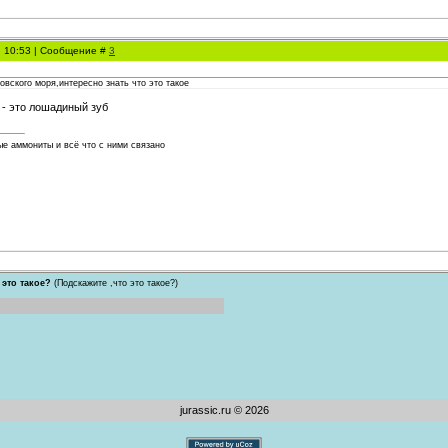
, 10:53 | Сообщение #
3
овского моря,интересно знать что это такое
 - это лошадиный зуб
е аммониты и всё что с ними связано
 это такое?
(Подскажите ,что это такое?)
jurassic.ru © 2026