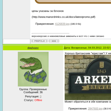
цены указаны за бочонок
(http://www.manordrinks.co.uk/docs/latestpromo.pdf)
Прикрепления:
4126839.jpg
(186.9 Kb)
верхнеюрские и нижнемеловые аммониты и всё что с ними связано
dgulyaev
Дата: Воскресенье, 04.03.2012, 22:02
Хорошо британским "юристам"! У ни
Группа: Проверенные
Сообщений:
36
Репутация:
0
Статус:
Offline
Может обратиться в обе компании 
Прикрепления:
2847600.jpg
(38.9 K