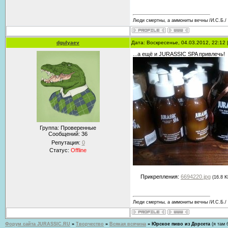
Люди смертны, а аммониты вечны /И.С.Б./
dgulyaev
Дата: Воскресенье, 04.03.2012, 22:12
...а ещё и JURASSIC SPA привлечь!
Группа: Проверенные
Сообщений:
36
Репутация:
0
Статус:
Offline
Прикрепления:
6694220.jpg
(16.8 K
Люди смертны, а аммониты вечны /И.С.Б./
Форум сайта JURASSIC.RU
»
Творчество
»
Всякая всячина
»
Юрское пиво из Дорсета
(я там 