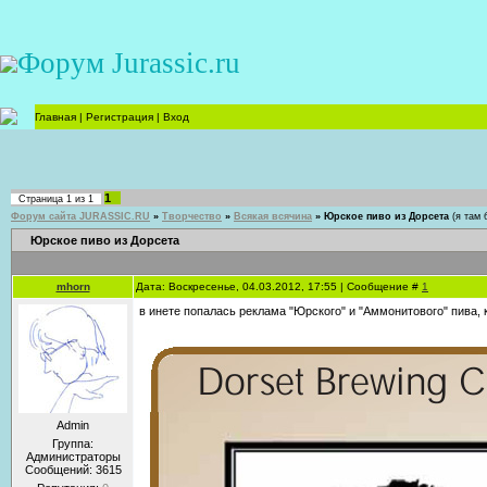
Форум Jurassic.ru
Главная
|
Регистрация
|
Вход
1
Страница
1
из
1
Форум сайта JURASSIC.RU
»
Творчество
»
Всякая всячина
»
Юрское пиво из Дорсета
(я там 
Юрское пиво из Дорсета
mhorn
Дата: Воскресенье, 04.03.2012, 17:55 | Сообщение #
1
в инете попалась реклама "Юрского" и "Аммонитового" пива,
Admin
Группа:
Администраторы
Сообщений:
3615