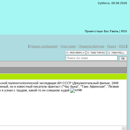
Суббота, 08.08.2026
Приветствую Вас
Гость
|
RSS
[
Новые сообщения
·
Участники
·
Правила форума
·
Поиск
·
RSS
]
ольской палеонтологической экспедиции АН СССР (Документальный фильм, 1949
ный, но и известный писатель-фантаст ("Час быка", "Таис Афинская", "Лезвие
 я узнал с трудом, какой-то он слишком худой