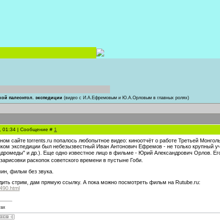
кой палеонтол. экспедиции
(видео с И.А.Ефремовым и Ю.А.Орловым в главных ролях)
9, 01:34 | Сообщение #
1
ном сайте torrents.ru попалось любопытное видео: киноотчёт о работе Третьей Монг
иком экспедиции был небезызвестный Иван Антонович Ефремов - не только крупный уче
дромеды" и др.). Еще одно известное лицо в фильме - Юрий Александрович Орлов. Его
арисовки раскопок советского времени в пустыне Гоби.
ин, фильм без звука.
дить стрим, дам прямую ссылку. А пока можно посмотреть фильм на Rutube.ru:
0490.html
тах