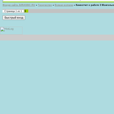
Форум сайта JURASSIC.RU
»
Творчество
»
Всякая всячина
»
Киноотчет о работе 3 Монгольс
1
Страница
1
из
1