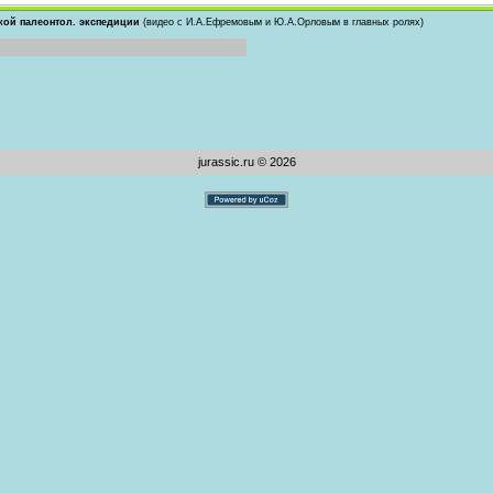
кой палеонтол. экспедиции
(видео с И.А.Ефремовым и Ю.А.Орловым в главных ролях)
jurassic.ru © 2026