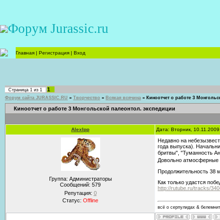
Форум Jurassic.ru
Главная
|
Регистрация
|
Вход
1
Страница
1
из
1
Форум сайта JURASSIC.RU
»
Творчество
»
Всякая всячина
»
Киноотчет о работе 3 Монгольс
Киноотчет о работе 3 Монгольской палеонтол. экспедиции
AlexIpp
Дата: Вторник, 10.11.200
Недавно на небезызвест
года выпуска). Начальн
бритвы", "Туманность Ан
Довольно атмосферные з
Продолжительность 38 м
Группа: Администраторы
Как только удастся побе
Сообщений:
579
http://rutube.ru/tracks/34
Репутация:
0
Статус:
Offline
всё о серпулидах & белемни