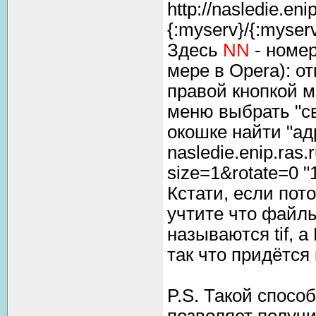
http://nasledie.en
{:myserv}/{:myserv}_
Здесь
NN
- номер
мере в Opera): о
правой кнопкой 
меню выбрать "с
окошке найти "ад
nasledie.enip.ras.
size=1&rotate=0 
Кстати, если пото
учтите что файлы
называются tif, а
так что придётся
P.S. Такой способ