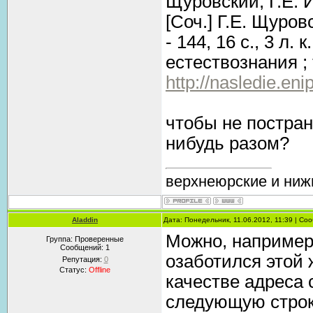
Щуровский, Г.Е. 
[Соч.] Г.Е. Щуровс
- 144, 16 с., 3 л
естествознания ; т
http://nasledie.eni
чтобы не постран
нибудь разом?
верхнеюрские и ниж
Aladdin
Дата: Понедельник, 11.06.2012, 11:39 | С
Можно, например 
Группа: Проверенные
Сообщений:
1
озаботился этой 
Репутация:
0
Статус:
Offline
качестве адреса с
следующую строк