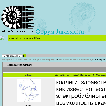
Форум Jurassic.ru
Главная
|
Регистрация
|
Вход
1
Страница
1
из
1
Форум сайта JURASSIC.RU
»
Юрская литература
»
Интересные старые публикации
»
Вопрос 
Вопрос к коллегам
mhorn
Дата: Вторник, 13.03.2012, 12:43 | Сообщ
коллеги, здравст
как известно, ес
электробиблиоте
возможность скач
Admin