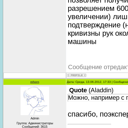
позволяет получ
разрешением 600 
увеличении) лиш
подтверждение (н
кривизны рук ок
машины
Сообщение отредак
mhorn
Дата: Среда, 13.06.2012, 17:33 | Сообщен
Quote
(
Aladdin
)
Можно, например с п
спасибо, поэксп
Admin
Группа: Администраторы
Сообщений:
3615