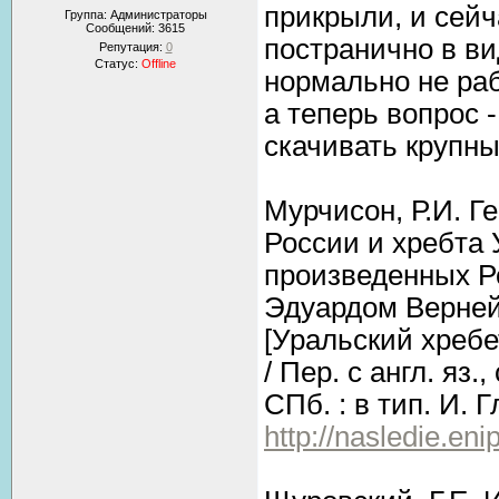
прикрыли, и сейч
Группа: Администраторы
Сообщений:
3615
постранично в ви
Репутация:
0
Статус:
Offline
нормально не раб
а теперь вопрос 
скачивать крупны
Мурчисон, Р.И. Г
России и хребта 
произведенных Р
Эдуардом Верней
[Уральский хребе
/ Пер. с англ. яз
СПб. : в тип. И. Гл
http://nasledie.eni