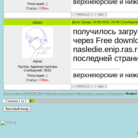
верхнеюрские и ниж
Репутация:
0
Статус:
Offline
mhorn
Дата: Среда, 13.06.2012, 23:45 | Сообщен
получилось загр
через Free downl
nasledie.enip.ras
последней стран
Admin
Группа: Администраторы
Сообщений:
3615
верхнеюрские и ниж
Репутация:
0
Статус:
Offline
Форум сайта JURASSIC.RU
»
Юрская литература
»
Интересные старые публикации
»
Вопрос 
1
Страница
1
из
1