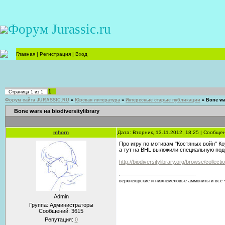
Форум Jurassic.ru
Главная
|
Регистрация
|
Вход
1
Страница
1
из
1
Форум сайта JURASSIC.RU
»
Юрская литература
»
Интересные старые публикации
»
Bone war
Bone wars на biodiversitylibrary
mhorn
Дата: Вторник, 13.11.2012, 18:25 | Сообще
Про игру по мотивам "Костяных войн" Ко
а тут на BHL выложили специальную под
http://biodiversitylibrary.org/browse/colle
верхнеюрские и нижнемеловые аммониты и всё ч
Admin
Группа: Администраторы
Сообщений:
3615
Репутация:
0