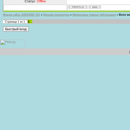
Статус:
Offline
Форум сайта JURASSIC.RU
»
Юрская литература
»
Интересные старые публикации
»
Bone war
1
Страница
1
из
1