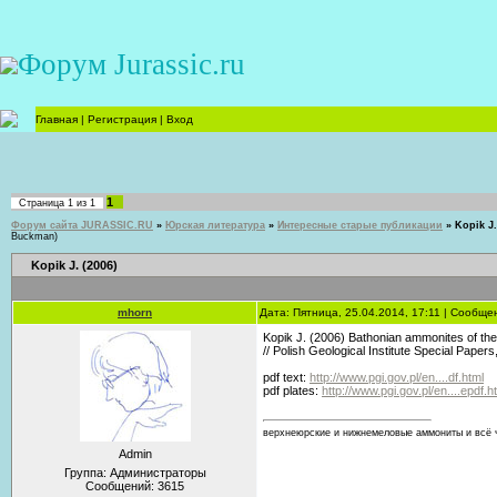
Форум Jurassic.ru
Главная
|
Регистрация
|
Вход
1
Страница
1
из
1
Форум сайта JURASSIC.RU
»
Юрская литература
»
Интересные старые публикации
»
Kopik J.
Buckman)
Kopik J. (2006)
mhorn
Дата: Пятница, 25.04.2014, 17:11 | Сообщ
Kopik J. (2006) Bathonian ammonites of th
// Polish Geological Institute Special Papers
pdf text:
http://www.pgi.gov.pl/en....df.html
pdf plates:
http://www.pgi.gov.pl/en....epdf.ht
верхнеюрские и нижнемеловые аммониты и всё ч
Admin
Группа: Администраторы
Сообщений:
3615