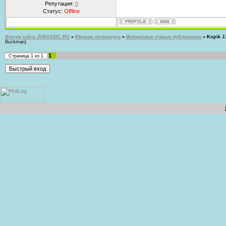
Репутация:
0
Статус:
Offline
Форум сайта JURASSIC.RU
»
Юрская литература
»
Интересные старые публикации
»
Kopik J.
Buckman)
1
Страница
1
из
1