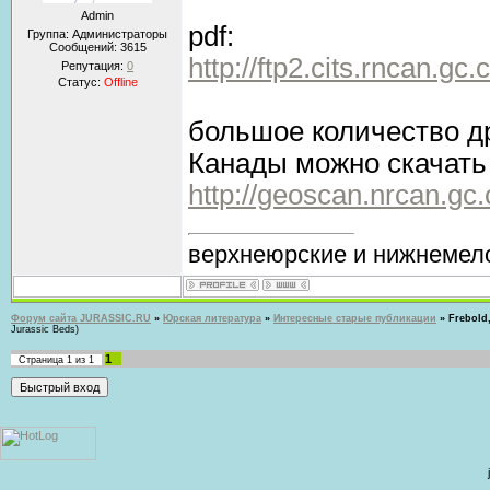
Admin
pdf:
Группа: Администраторы
Сообщений:
3615
http://ftp2.cits.rncan.g
Репутация:
0
Статус:
Offline
большое количество др
Канады можно скачать 
http://geoscan.nrcan.gc
верхнеюрские и нижнемело
Форум сайта JURASSIC.RU
»
Юрская литература
»
Интересные старые публикации
»
Frebold,
Jurassic Beds)
1
Страница
1
из
1