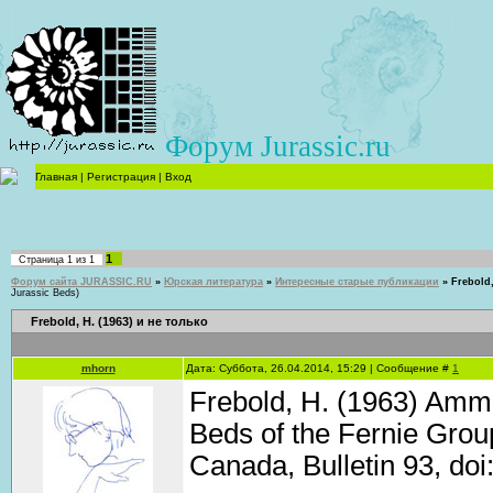
Форум Jurassic.ru
Главная
|
Регистрация
|
Вход
1
Страница
1
из
1
Форум сайта JURASSIC.RU
»
Юрская литература
»
Интересные старые публикации
»
Frebold,
Jurassic Beds)
Frebold, H. (1963) и не только
mhorn
Дата: Суббота, 26.04.2014, 15:29 | Сообщение #
1
Frebold, H. (1963) Ammo
Beds of the Fernie Grou
Canada, Bulletin 93, do