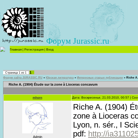
Форум Jurassic.ru
Главная
|
Регистрация
|
Вход
1
Страница
1
из
1
Форум сайта JURASSIC.RU
»
Юрская литература
»
Интересные старые публикации
»
Riche A.
Riche A. (1904) Étude sur la zone à Lioceras concavum
mhorn
Дата: Воскресенье, 21.03.2010, 00:57 | С
Riche A. (1904) Ét
zone à Lioceras co
Lyon, n. sér., I Sc
pdf:
http://ia31102
Admin