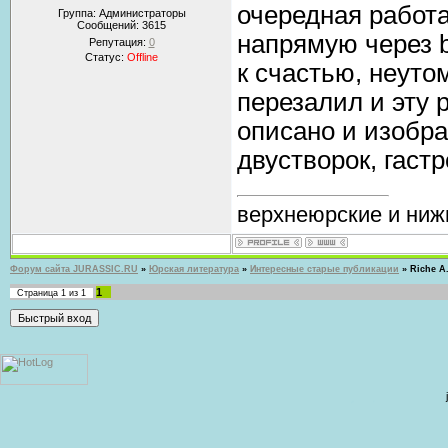
очередная работа
Группа: Администраторы
Сообщений:
3615
напрямую через b
Репутация:
0
Статус:
Offline
к счастью, неуто
перезалил и эту 
описано и изобр
двустворок, гастр
верхнеюрские и ниж
Форум сайта JURASSIC.RU
»
Юрская литература
»
Интересные старые публикации
»
Riche A.
1
Страница
1
из
1