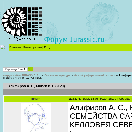
Форум Jurassic.ru
Главная
|
Регистрация
|
Вход
1
Страница
1
из
1
Форум сайта JURASSIC.RU
»
Юрская литература
»
Живой реферативный журнал
»
Алифиров 
КЕЛЛОВЕЯ СЕВЕРА СИБИРИ)
Алифиров А. С., Князев В. Г. (2020)
mhorn
Дата: Четверг, 13.08.2020, 18:50 | Сообще
Алифиров А. С.,
СЕМЕЙСТВА CAR
КЕЛЛОВЕЯ СЕВЕР