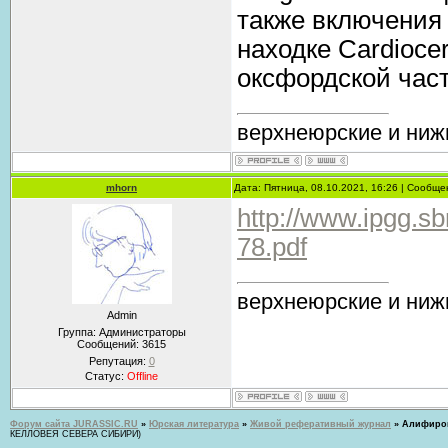
также включения 
находке Cardioce
оксфордской част
верхнеюрские и ниж
mhorn
Дата: Пятница, 08.10.2021, 16:26 | Сообщ
http://www.ipgg.sb
78.pdf
верхнеюрские и ниж
Admin
Группа: Администраторы
Сообщений:
3615
Репутация:
0
Статус:
Offline
Форум сайта JURASSIC.RU
»
Юрская литература
»
Живой реферативный журнал
»
Алифиров 
КЕЛЛОВЕЯ СЕВЕРА СИБИРИ)