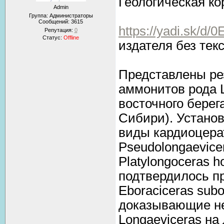
Геологическая кор
Admin
Группа: Администраторы
Сообщений:
3615
https://yadi.sk/
Репутация:
0
Статус:
Offline
издателя без текс
Представлены ре
аммонитов рода L
восточного берег
Сибири). Устано
виды кардиоцерат
Pseudolongaevicer
Platylongoceras h
подтвердилось пр
Eboraciceras sub
доказывающие не
Longaeviceras на 