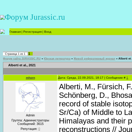
Форум Jurassic.ru
Главная
|
Регистрация
|
Вход
1
Страница
1
из
1
Форум сайта JURASSIC.RU
»
Юрская литература
»
Живой реферативный журнал
»
Alberti et 
Alberti et al., 2021
mhorn
Дата: Среда, 22.09.2021, 18:17 | Сообщение #
1
Alberti, M., Fürsich, 
Schönberg, D., Bhosal
record of stable isot
Sr/Ca) of Middle to L
Admin
Himalayas and their p
Группа: Администраторы
Сообщений:
3615
reconstructions // Jou
Репутация:
0