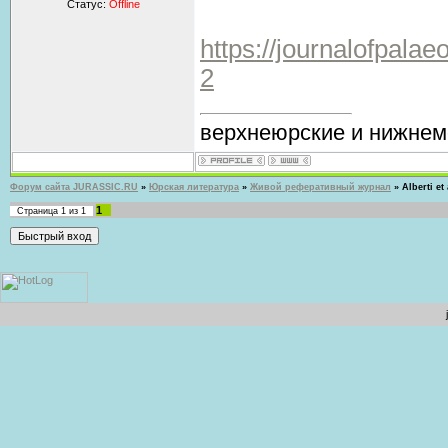
Статус:
Offline
https://journalofpala
2
верхнеюрские и нижнем
Форум сайта JURASSIC.RU
»
Юрская литература
»
Живой реферативный журнал
»
Alberti et 
1
Страница
1
из
1