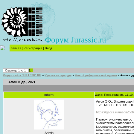
Форум Jurassic.ru
Главная
|
Регистрация
|
Вход
1
Страница
1
из
1
Форум сайта JURASSIC.RU
»
Юрская литература
»
Живой реферативный журнал
»
Амон и др
Амон и др., 2021
mhorn
Дата: Понедельник, 11.10
Амон Э.О., Вишневская В
Т.23. №3. С. 118–131. DO
https://geors.ru/media/pd
Палеонтологические ост
экосистемы палеобассей
(зоопланктон: радиоляри
аммониты, белемниты, п
Admin
остракоды). Среди микр