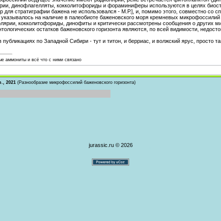
ярии, динофлагелляты, кокколитофориды и фораминиферы используются в целях биост
р для стратиграфии бажена не использовался - М.Р.], и, помимо этого, совместно со 
т указывалось на наличие в палеобиоте баженовского моря кремневых микрофоссилий –
лярии, кокколитофориды, динофиты и критически рассмотрены сообщения о других мик
нтологических остатков баженовского горизонта являются, по всей видимости, недост
 публикациях по Западной Сибири - тут и титон, и берриас, и волжский ярус, просто так
е аммониты и всё что с ними связано
., 2021
(Разнообразие микрофоссилий баженовского горизонта)
jurassic.ru © 2026