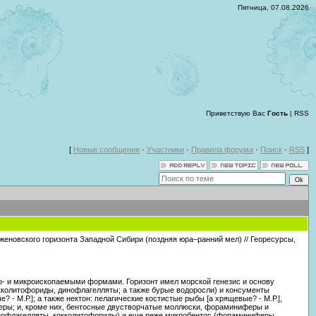
Пятница, 07.08.2026
Приветствую Вас
Гость
|
RSS
[
Новые сообщения
·
Участники
·
Правила форума
·
Поиск
·
RSS
]
аженовского горизонта Западной Сибири (поздняя юра–ранний мел) // Георесурсы,
ро- и микроископаемыми формами. Горизонт имел морской генезис и основу
кколитофориды, динофлагелляты; а также бурые водоросли) и консументы
 - М.Р.]; а также нектон: пелагические костистые рыбы [а хрящевые? - М.Р.],
ящеры; и, кроме них, бентосные двустворчатые моллюски, фораминиферы и
инофлагелляты, кокколитофориды) и еще реже микробентос (фораминиферы,