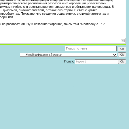
ратиграфического расчленения разрезов и их корреляции [известковый
спикулами губок, для восстановления параметров и обстановок палеосреды. В
 диатомей, силикофлагеллят, а также акантарий. В статье кратко
рообъектах. Показано, что сведения о диатомеях, силикофлагеллятах и
оверными.
 не разобраться. Ну и название "хорошо", зачем там "К вопросу о..." ?
Поиск: