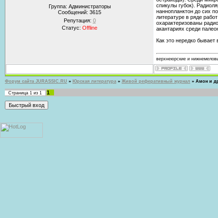
спикулы губок). Радиол
Группа: Администраторы
наннопланктон до сих по
Сообщений:
3615
литературе в ряде рабо
Репутация:
0
охарактеризованы радио
Статус:
Offline
акантариях среди палео
Как это нередко бывает в
верхнеюрские и нижнемеловы
Форум сайта JURASSIC.RU
»
Юрская литература
»
Живой реферативный журнал
»
Амон и др
1
Страница
1
из
1