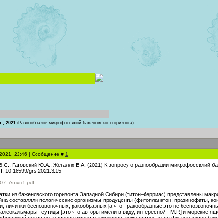
., 2021
(Разнообразие микрофоссилий баженовского горизонта)
.2021, 22:46 | Сообщение #
1
.С., Гатовский Ю.А., Жегалло Е.А. (2021) К вопросу о разнообразии микрофоссилий б
I: 10.18599/grs.2021.3.15
f/07_Amon1.pdf
атки из баженовского горизонта Западной Сибири (титон–берриас) представлены мак
на составляли пелагические организмы-продуценты (фитопланктон: празинофиты, ко
и, личинки беспозвоночных, ракообразных [а что - ракообразные это не беспозвоночные?
алеокальмары-теутиды [это что авторы имели в виду, интересно? - М.Р.] и морские 
офоссилий ведущее значение имеют радиолярии, реже встречается фитопланктон (д