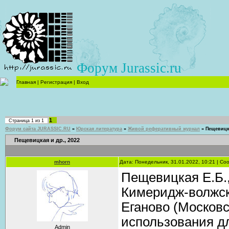
Форум Jurassic.ru
Главная
|
Регистрация
|
Вход
1
Страница
1
из
1
Форум сайта JURASSIC.RU
»
Юрская литература
»
Живой реферативный журнал
»
Пещевицка
Пещевицкая и др., 2022
mhorn
Дата: Понедельник, 31.01.2022, 10:21 | С
Пещевицкая Е.Б.,
Кимеридж-волжск
Еганово (Московс
использования д
Admin