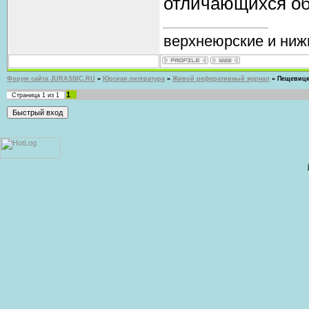
отличающихся об
верхнеюрские и ниж
Форум сайта JURASSIC.RU
»
Юрская литература
»
Живой реферативный журнал
»
Пещевицка
1
Страница
1
из
1