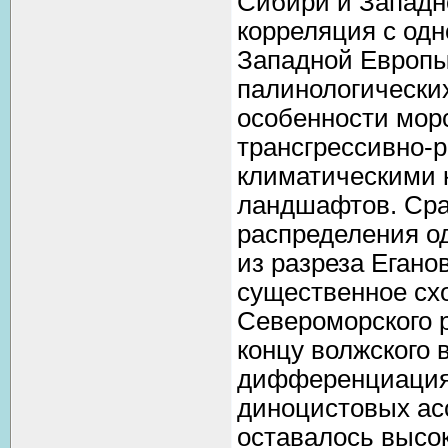
Сибири и Западн
корреляция с од
Западной Европы
палинологических
особенности морс
трансгрессивно-
климатическими 
ландшафтов. Сра
распределения о
из разреза Егано
существенное сх
Североморского р
концу волжского 
дифференциация 
диноцистовых ас
оставалось высок