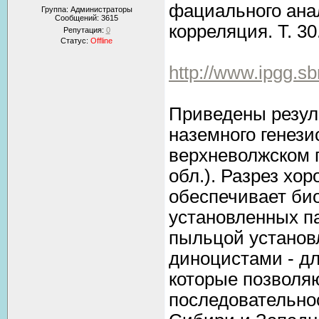
фациального анал
Группа: Администраторы
Сообщений:
3615
корреляция. Т. 30
Репутация:
0
Статус:
Offline
http://www.ipgg.sbr
Приведены резул
наземного генези
верхневолжском п
обл.). Разрез хо
обеспечивает би
установленных п
пыльцой установл
диноцистами - дл
которые позволя
последовательно