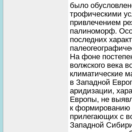
было обусловлен
трофическими ус
привлечением ре
палиноморф. Осо
последних харак
палеогеографиче
На фоне постепе
волжского века 
климатические м
в Западной Европ
аридизации, хар
Европы, не выяв
к формированию 
прилегающих с во
Западной Сибири