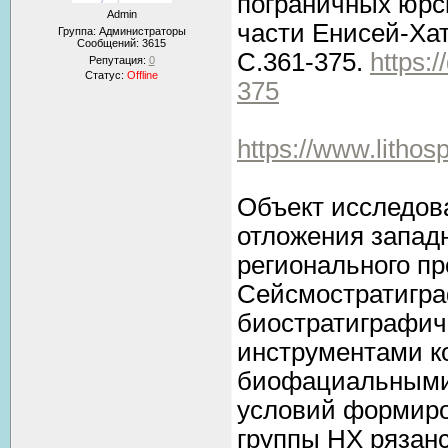
пограничных юрс
Admin
части Енисей-Хат
Группа: Администраторы
Сообщений:
3615
С.361-375.
https:
Репутация:
0
Статус:
Offline
375
https://www.lithos
Объект исследов
отложения западн
регионального пр
Сейсмостратигра
биостратиграфич
инструментами ко
биофациальными
условий формиро
группы HX рязанс