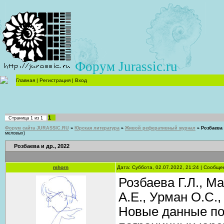
Форум Jurassic.ru
Главная
|
Регистрация
|
Вход
1
Страница
1
из
1
Форум сайта JURASSIC.RU
»
Юрская литература
»
Живой реферативный журнал
»
Розбаева 
меловых)
Розбаева и др., 2022
mhorn
Дата: Суббота, 02.07.2022, 21:24 | Сообщ
Розбаева Г.Л., М
А.Е., Урман О.С.
Новые данные по