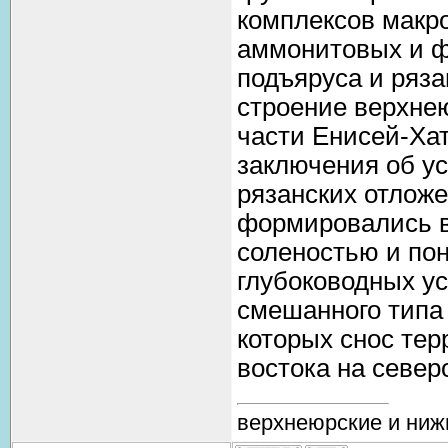
комплексов макр
аммонитовых и ф
подъяруса и ряза
строение верхнею
части Енисей-Хат
заключения об у
рязанских отложе
формировались в
соленостью и по
глубоководных у
смешанного типа 
которых снос тер
востока на север
верхнеюрские и ниж