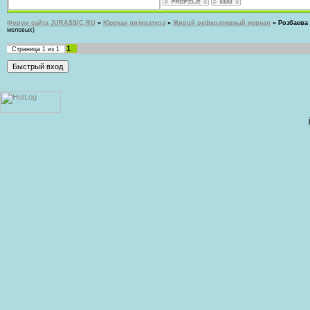
Форум сайта JURASSIC.RU
»
Юрская литература
»
Живой реферативный журнал
»
Розбаева 
меловых)
1
Страница
1
из
1