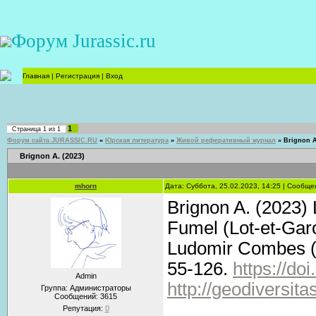
Форум Jurassic.ru
Главная
|
Регистрация
|
Вход
1
Страница
1
из
1
Форум сайта JURASSIC.RU
»
Юрская литература
»
Живой реферативный журнал
»
Brignon A
Brignon A. (2023)
mhorn
Дата: Суббота, 25.02.2023, 14:25 | Сообщ
Brignon A. (2023)
Fumel (Lot-et-Garo
Ludomir Combes (18
55-126.
https://do
Admin
http://geodiversit
Группа: Администраторы
Сообщений:
3615
Репутация:
0