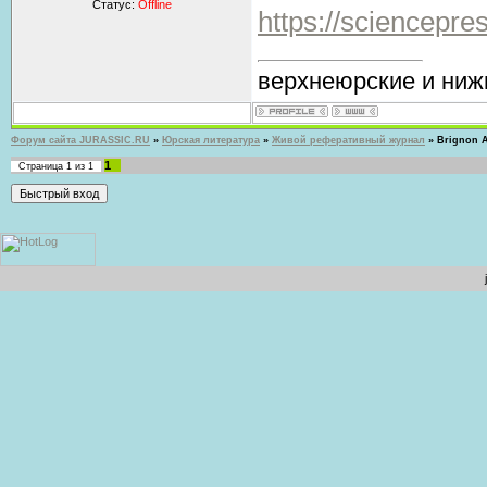
Статус:
Offline
https://sciencepres
верхнеюрские и ниж
Форум сайта JURASSIC.RU
»
Юрская литература
»
Живой реферативный журнал
»
Brignon A
1
Страница
1
из
1