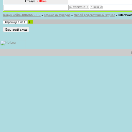
Статус:
Offline
Форум сайта JURASSIC.RU
»
Юрская литература
»
Живой реферативный журнал
»
Informawo
1
Страница
1
из
1