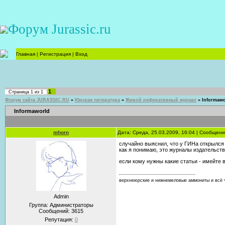
Форум Jurassic.ru
Главная
|
Регистрация
|
Вход
1
Страница
1
из
1
Форум сайта JURASSIC.RU
»
Юрская литература
»
Живой реферативный журнал
»
Informawo
Informaworld
mhorn
Дата: Среда, 25.03.2009, 16:04 | Сообщен
случайно выяснил, что у ГИНа открылся
как я понимаю, это журналы издательства
если кому нужны какие статьи - имейте 
верхнеюрские и нижнемеловые аммониты и всё ч
Admin
Группа: Администраторы
Сообщений:
3615
Репутация:
0