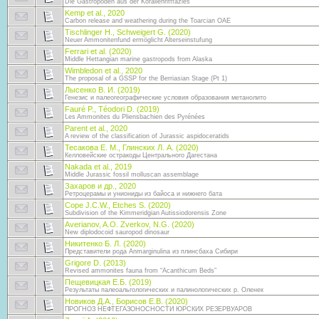
Die Gastropoden aus der Korallenrifffazies
Kemp et al., 2020
Carbon release and weathering during the Toarcian OAE
Tischlinger H., Schweigert G. (2020)
Neuer Ammonitenfund ermöglicht Alterseinstufung
Ferrari et al. (2020)
Middle Hettangian marine gastropods from Alaska
Wimbledon et al., 2020
The proposal of a GSSP for the Berriasian Stage (Pt 1)
Лысенко В. И. (2019)
Генезис и палеогеографические условия образования метанолито
Fauré P., Téodori D. (2019)
Les Ammonites du Pliensbachien des Pyrénées
Parent et al., 2020
A review of the classification of Jurassic aspidoceratids
Тесакова Е. М., Глинских Л. А. (2020)
Келловейские остракоды Центрального Дагестана
Nakada et al., 2019
Middle Jurassic fossil molluscan assemblage
Захаров и др., 2020
Ретроцерамы и униониды из байоса и нижнего бата
Cope J.C.W., Etches S. (2020)
Subdivision of the Kimmeridgian Autissiodorensis Zone
Averianov, A.O. Zverkov, N.G. (2020)
New diplodocoid sauropod dinosaur
Никитенко Б. Л. (2020)
Представители рода Anmarginulina из плинсбаха Сибири
Grigore D. (2013)
Revised ammonites fauna from “Acanthicum Beds”
Пещевицкая Е.Б. (2019)
Результаты палеоальгологических и палинологических р. Оленек
Новиков Д.А., Борисов Е.В. (2020)
ПРОГНОЗ НЕФТЕГАЗОНОСНОСТИ ЮРСКИХ РЕЗЕРВУАРОВ