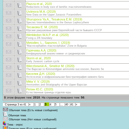
Piazza et al., 2020
Reductions in body size of benthic macroinvertebrates
Ustinova M.A. (2019)
New Data on the Upper Jurassic Foraminifers
Shurupova Ya.A., Tesakova E.M. (2019)
Species Interrelatedness in the Genus Lophocythere
Тесакова Е. М. (2020)
Юрские ракушковые раки Европейской части бывшего СССР
Wimbledon W.A.P. et al. (2020)
Fixing a J/K boundary
Metodiev, L., Sapunov, I. (2019)
"Macrocephalites macrocephalus" Zone in Bulgaria
Горячева А.А. (2020)
Биофациальный анализ нижне- и среднеюрских
Storm et al., 2020
Early Jurassic carbon cycle
Wierzbowski A., Smelror M. (2020)
The Bajocian to Kimmeridgian ammonite succession, Barents Se
Киселев Д.Н. (2020)
Arcticoceras и инфразональная биостратиграфия нижнего бата
Mitta V. V. (2019)
Ammonites and Stratigraphy of the Upper Bajocian
Репин Ю.С. (2020)
Естественные границы отделов юры
В этом форуме тем:
2010
. На странице показано тем:
50
.
3
Страница
3
из
41
«
1
2
4
5
…
40
41
»
Обычная тема (Есть новые сообщения)
Обычная тема
Обычная тема (Нет новых сообщений)
Тема - опрос
Горячая тема (Есть новые сообщения)