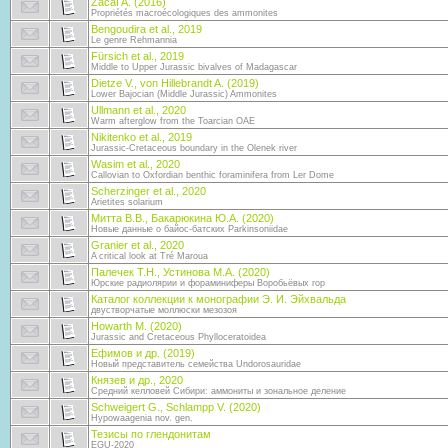
Zacaï A. (2016)
Propriétés macroécologiques des ammonites
Bengoudira et al., 2019
Le genre Rehmannia
Fürsich et al., 2019
Middle to Upper Jurassic bivalves of Madagascar
Dietze V., von Hillebrandt A. (2019)
Lower Bajocian (Middle Jurassic) Ammonites
Ullmann et al., 2020
Warm afterglow from the Toarcian OAE
Nikitenko et al., 2019
Jurassic-Cretaceous boundary in the Olenek river
Wasim et al., 2020
Callovian to Oxfordian benthic foraminifera from Ler Dome
Scherzinger et al., 2020
Arietites solarium
Митта В.В., Бакарюкина Ю.А. (2020)
Новые данные о байос-батских Parkinsoniidae
Granier et al., 2020
A critical look at Tré Maroua
Палечек Т.Н., Устинова М.А. (2020)
Юрские радиолярии и фораминиферы Воробьёвых гор
Каталог коллекции к монографии Э. И. Эйхвальда
двустворчатые моллюски мезозоя
Howarth M. (2020)
Jurassic and Cretaceous Phylloceratoidea
Ефимов и др. (2019)
Новый представитель семейства Undorosauridae
Князев и др., 2020
Средний келловей Сибири: аммониты и зональное деление
Schweigert G., Schlampp V. (2020)
Hypowaagenia nov. gen.
Тезисы по глендонитам
EGU-2020